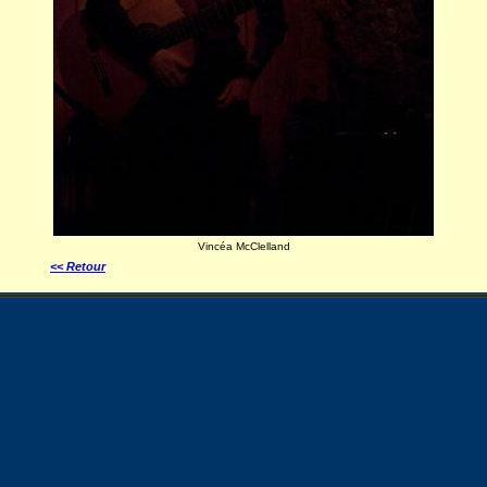
Vincéa McClelland
<< Retour