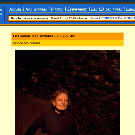
Prochaine scène ouverte :
Mardi 2 juin 2026
- Invité :
Yannick ROBERT & Éric GOMB
Le Caveau des Artistes - 2007-11-05
Vincéa McClelland