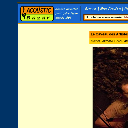
Prochaine scène ouverte :
Ma
Le Caveau des Artiste
Michel Ghuzel & Chris Lan