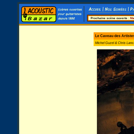
Prochaine scène ouverte :
Ma
Le Caveau des Artiste
Michel Guzel & Chris Lanc