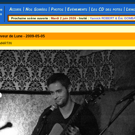
Prochaine scène ouverte :
Mardi 2 juin 2026
- Invité :
Yannick ROBERT & Éric GOMB
veur de Lune - 2009-05-05
 MARTIN