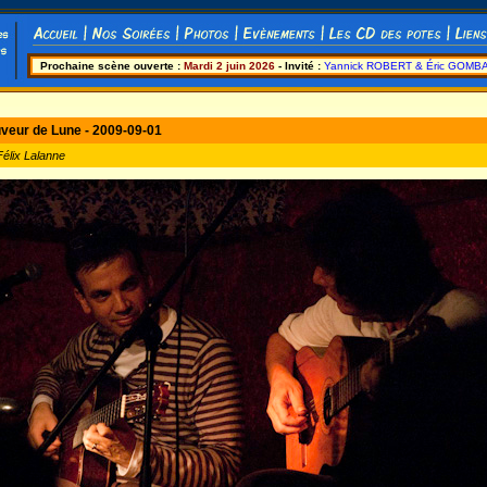
Prochaine scène ouverte :
Mardi 2 juin 2026
- Invité :
Yannick ROBERT & Éric GOMB
veur de Lune - 2009-09-01
élix Lalanne