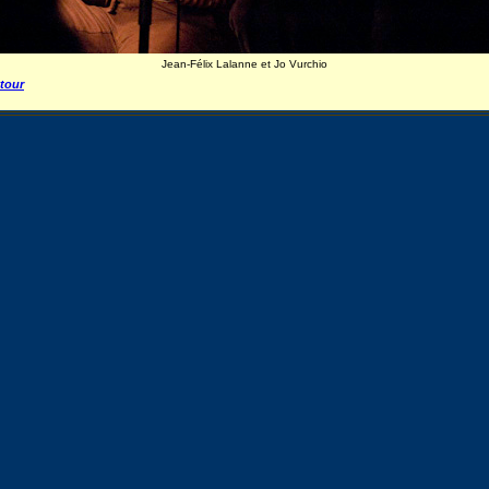
Jean-Félix Lalanne et Jo Vurchio
tour