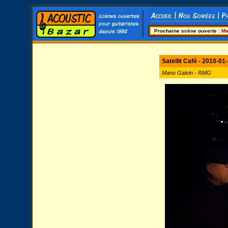
Prochaine scène ouverte :
Ma
Satellit Café - 2010-01
Manu Galvin - RMG