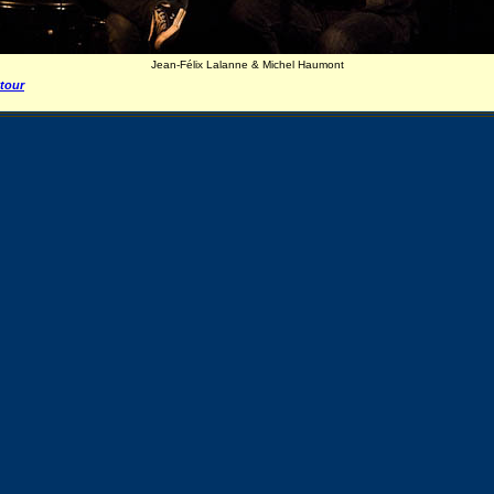
Jean-Félix Lalanne & Michel Haumont
tour