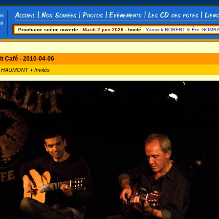
Prochaine scène ouverte :
Mardi 2 juin 2026
- Invité :
Yannick ROBERT & Éric GOMB
lit Café - 2010-04-06
l HAUMONT + Invités