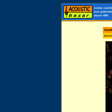
Satel
Miche