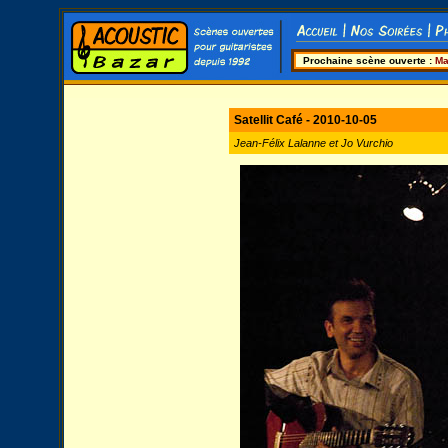
Prochaine scène ouverte :
Ma
Satellit Café - 2010-10-05
Jean-Félix Lalanne et Jo Vurchio