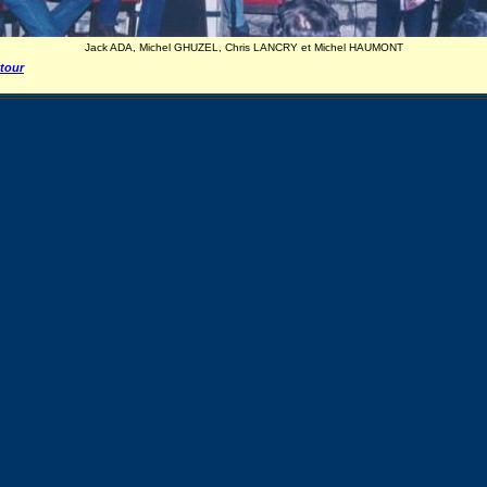
Jack ADA, Michel GHUZEL, Chris LANCRY et Michel HAUMONT
tour