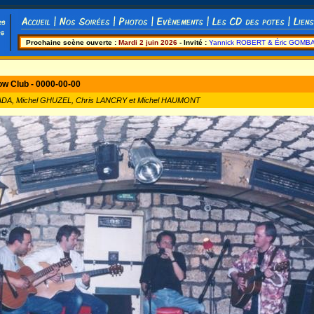
Prochaine scène ouverte :
Mardi 2 juin 2026
- Invité :
Yannick ROBERT & Éric GOMB
ow Club - 0000-00-00
ADA, Michel GHUZEL, Chris LANCRY et Michel HAUMONT