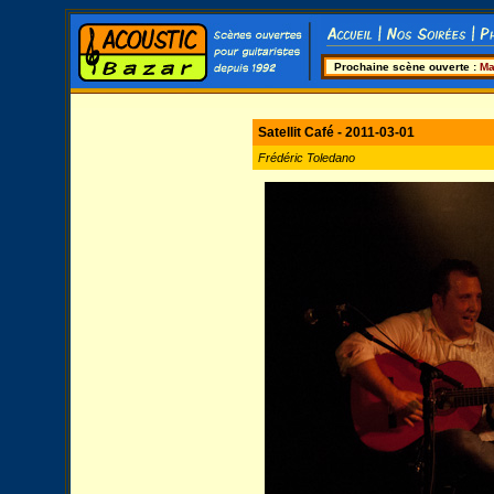
Prochaine scène ouverte :
Ma
Satellit Café - 2011-03-01
Frédéric Toledano