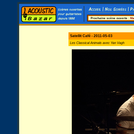
Prochaine scène ouverte :
Ma
Satellit Café - 2011-05-03
Les Classical Animals avec Yan Vagh