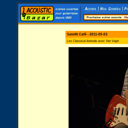
Prochaine scène ouverte :
Ma
Satellit Café - 2011-05-03
Les Classical Animals avec Yan Vagh