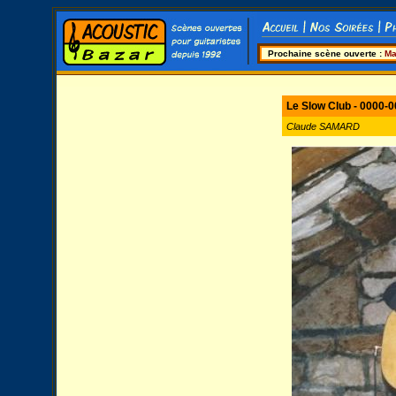
Prochaine scène ouverte :
Ma
Le Slow Club - 0000-0
Claude SAMARD