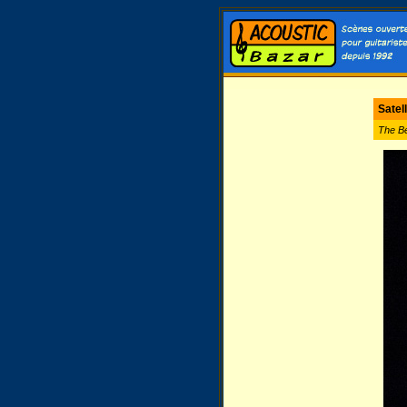
Satel
The Be