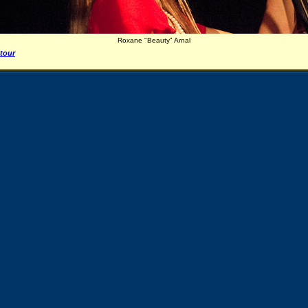
Roxane "Beauty" Arnal
tour