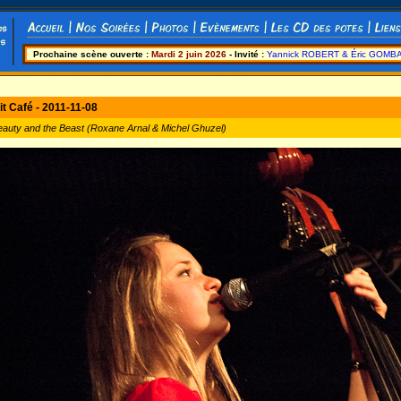
Prochaine scène ouverte :
Mardi 2 juin 2026
- Invité :
Yannick ROBERT & Éric GOMB
lit Café - 2011-11-08
auty and the Beast (Roxane Arnal & Michel Ghuzel)