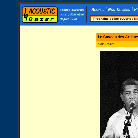
Prochaine scène ouverte :
Ma
Le Caveau des Artiste
Solo Razaf