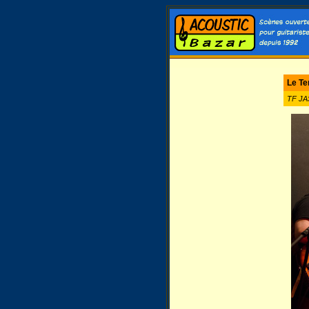
Le Te
TF JA