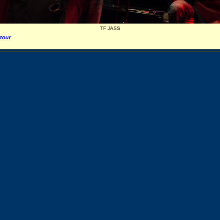
TF JASS
tour