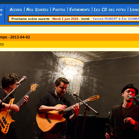
Prochaine scène ouverte :
Mardi 2 juin 2026
- Invité :
Yannick ROBERT & Éric GOMB
mpo - 2013-04-02
SS