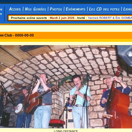
Prochaine scène ouverte :
Mardi 2 juin 2026
- Invité :
Yannick ROBERT & Éric GOMB
ow Club - 0000-00-00
LONG DISTANCE