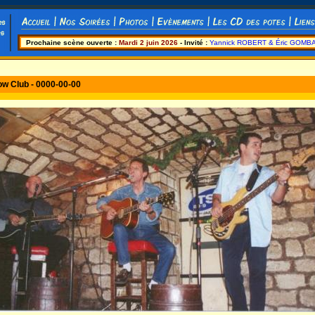
Prochaine scène ouverte :
Mardi 2 juin 2026
- Invité :
Yannick ROBERT & Éric GOMB
ow Club - 0000-00-00